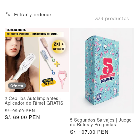
n
:
Filtrar y ordenar
333 productos
Oferta
2 Cepillos Autolimpiantes +
Aplicador de Rímel GRATIS
P
P
S/. 99.00 PEN
r
S/. 69.00 PEN
r
5 Segundos Salvajes | Juego
e
e
de Retos y Preguntas
c
c
P
S/. 107.00 PEN
i
i
r