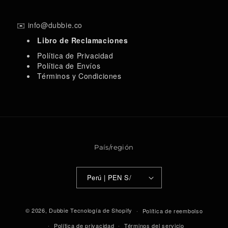
a
n
o
i
c
s
u
k
e
t
T
T
✉️ info@dubbie.co
b
a
u
o
Libro de Reclamaciones
o
g
b
k
o
r
e
Política de Privacidad
k
a
Política de Envíos
m
Términos y Condiciones
País/región
Perú | PEN S/
F
o
© 2026,
Dubbie
Tecnología de Shopify
Política de reembolso
r
Política de privacidad
Términos del servicio