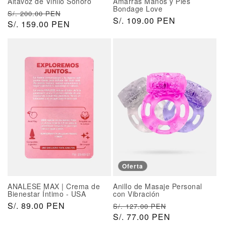
Altavoz de Vinilo Sonoro
Amarras Manos y Pies
l
a
Bondage Love
P
P
S/. 200.00 PEN
P
S/. 109.00 PEN
r
S/. 159.00 PEN
r
r
e
e
e
c
c
c
i
i
i
o
o
o
h
d
h
a
e
a
b
o
b
i
f
i
t
e
t
u
r
u
a
t
a
l
a
l
Oferta
ANALESE MAX | Crema de
Anillo de Masaje Personal
Bienestar Íntimo - USA
con Vibración
P
S/. 89.00 PEN
P
P
S/. 127.00 PEN
r
r
S/. 77.00 PEN
r