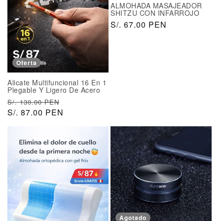
t
e
ALMOHADA MASAJEADOR
SHITZU CON INFARROJO
u
r
P
S/. 67.00 PEN
a
t
r
l
a
e
c
Oferta
i
o
Alicate Multifuncional 16 En 1
h
Plegable Y Ligero De Acero
a
P
P
S/. 130.00 PEN
b
r
S/. 87.00 PEN
r
i
e
e
t
c
c
u
i
i
a
o
o
l
h
d
a
e
b
o
i
f
t
e
Agotado
u
r