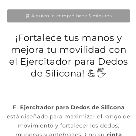
a
u
u
b
n
n
a
a
i
👀 12 personas lo están viendo ahora
v
v
e
e
t
n
n
u
t
t
¡Fortalece tus manos y
a
a
a
n
n
a
a
mejora tu movilidad con
l
m
m
o
o
el Ejercitador para Dedos
d
d
a
a
l
l
de Silicona! 💪🖐️
El
Ejercitador para Dedos de Silicona
está diseñado para maximizar el rango de
movimiento y fortalecer los dedos,
muñecas y antebrazos. Con su
cinta