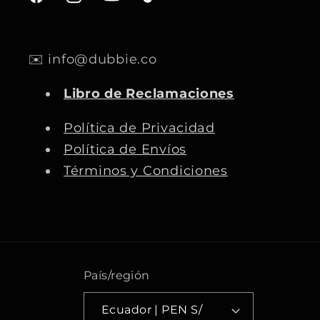
F
I
Y
T
a
n
o
i
c
s
u
k
✉️ info@dubbie.co
e
t
T
T
b
a
u
o
Libro de Reclamaciones
o
g
b
k
o
r
e
Política de Privacidad
k
a
Política de Envíos
m
Términos y Condiciones
País/región
Ecuador | PEN S/