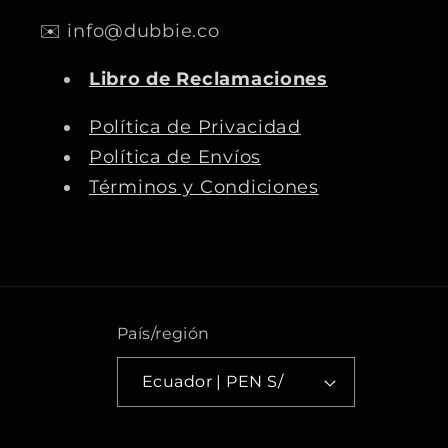
c
s
u
k
✉️ info@dubbie.co
e
t
T
T
b
a
u
o
Libro de Reclamaciones
o
g
b
k
o
r
e
Política de Privacidad
k
a
Política de Envíos
m
Términos y Condiciones
País/región
Ecuador | PEN S/
F