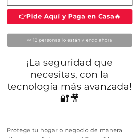
v
u
o
e
n
n
a
👉Pide Aquí y Paga en Casa🔥
h
t
v
a
a
e
n
n
a
b
t
m
a
o
i
⭐ Calificado 4.9/5 por nuestros clientes
n
d
a
t
a
m
l
o
u
¡La seguridad que
d
a
a
l
necesitas, con la
l
tecnología más avanzada!
🔐🎥
Protege tu hogar o negocio de manera