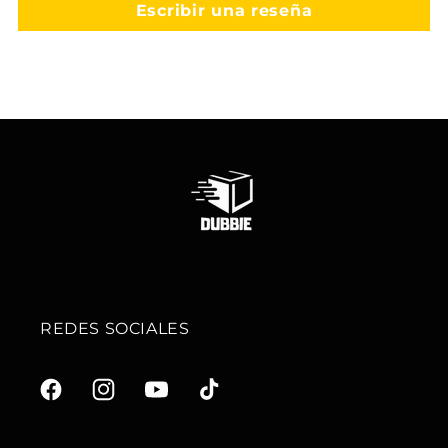
Escribir una reseña
REDES SOCIALES
F
I
Y
T
a
n
o
i