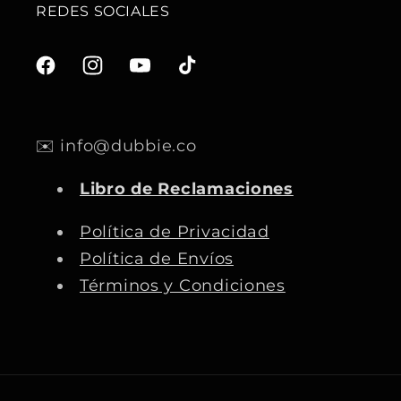
REDES SOCIALES
F
I
Y
T
a
n
o
i
c
s
u
k
✉️ info@dubbie.co
e
t
T
T
b
a
u
o
Libro de Reclamaciones
o
g
b
k
o
r
e
Política de Privacidad
k
a
Política de Envíos
m
Términos y Condiciones