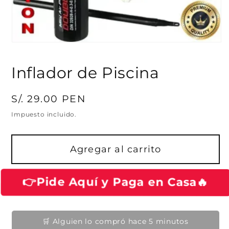
A
b
r
Inflador de Piscina
i
r
e
l
P
S/. 29.00 PEN
e
m
r
e
Impuesto incluido.
n
e
t
o
c
m
Agregar al carrito
i
u
l
o
t
i
h
👉Pide Aquí y Paga en Casa🔥
m
e
a
d
i
b
a
i
🛒 Alguien lo compró hace 5 minutos
1