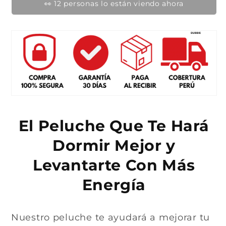
u
r
👀 12 personas lo están viendo ahora
a
t
l
a
El Peluche Que Te Hará
Dormir Mejor y
Levantarte Con Más
Energía
Nuestro peluche te ayudará a mejorar tu