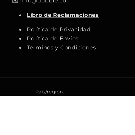
✉️ info@dubbie.co
e
t
T
T
b
a
u
o
Libro de Reclamaciones
o
g
b
k
o
r
e
Política de Privacidad
k
a
Política de Envíos
m
Términos y Condiciones
País/región
Ecuador | PEN S/
F
© 2026,
Dubbie
Tecnología de Shopify
o