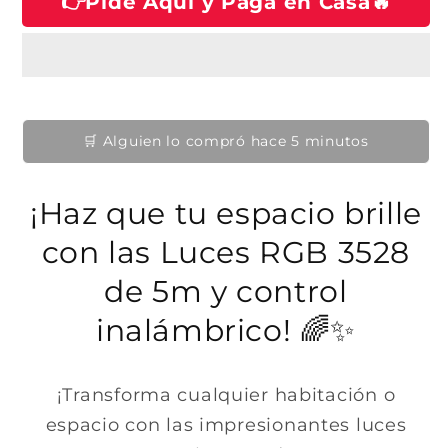
👉Pide Aquí y Paga en Casa🔥
h
e
n
n
a
u
u
n
b
n
a
a
v
i
v
e
e
n
t
n
t
t
u
a
👀 12 personas lo están viendo ahora
a
n
n
a
a
a
m
l
m
o
o
¡Haz que tu espacio brille
d
d
a
a
l
con las Luces RGB 3528
l
de 5m y control
inalámbrico! 🌈✨
¡Transforma cualquier habitación o
espacio con las impresionantes luces