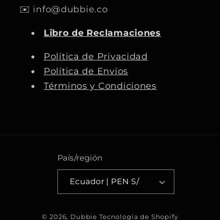
✉️ info@dubbie.co
e
t
T
T
b
a
u
o
Libro de Reclamaciones
o
g
b
k
o
r
e
Política de Privacidad
k
a
Política de Envíos
m
Términos y Condiciones
País/región
Ecuador | PEN S/
F
© 2026,
Dubbie
Tecnología de Shopify