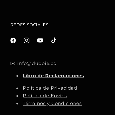
REDES SOCIALES
F
I
Y
T
a
n
o
i
c
s
u
k
✉️ info@dubbie.co
e
t
T
T
b
a
u
o
Libro de Reclamaciones
o
g
b
k
o
r
e
Política de Privacidad
k
a
Política de Envíos
m
Términos y Condiciones