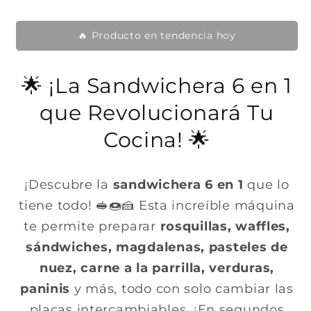
a
n
n
u
b
u
n
n
i
🔥 Producto en tendencia hoy
a
a
v
v
t
e
e
n
n
u
t
🌟 ¡La Sandwichera 6 en 1
t
a
a
a
n
n
que Revolucionará Tu
a
l
a
m
m
o
o
Cocina! 🌟
d
d
a
a
l
l
¡Descubre la
sandwichera 6 en 1
que lo
tiene todo! 🥪🍩🍰 Esta increíble máquina
te permite preparar
rosquillas, waffles,
sándwiches, magdalenas, pasteles de
nuez, carne a la parrilla, verduras,
paninis
y más, todo con solo cambiar las
placas intercambiables. ¡En segundos