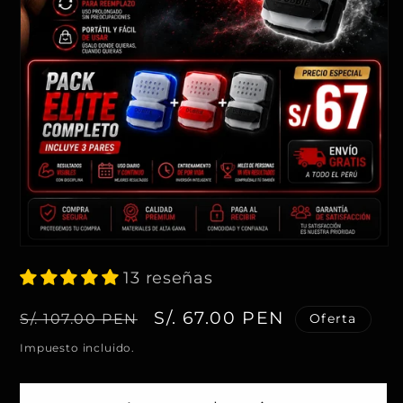
A
b
13 reseñas
r
i
r
P
P
S/. 67.00 PEN
S/. 107.00 PEN
Oferta
e
l
r
r
e
Impuesto incluido.
m
e
e
e
n
c
c
t