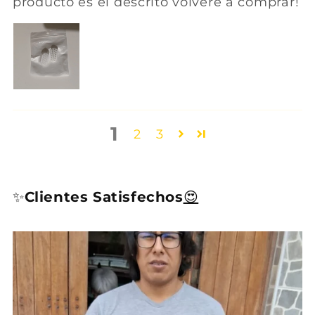
producto es el descrito volveré a comprar!
1
2
3
✨
Clientes Satisfechos
😍