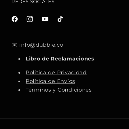
REDES SOCIALES
F
I
Y
T
a
n
o
i
c
s
u
k
✉️ info@dubbie.co
e
t
T
T
b
a
u
o
Libro de Reclamaciones
o
g
b
k
o
r
e
Política de Privacidad
k
a
Política de Envíos
m
Términos y Condiciones