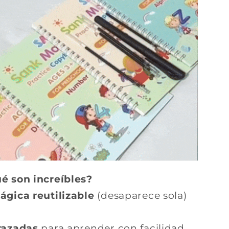
é son increíbles?
ágica reutilizable
(desaparece sola)
razadas
para aprender con facilidad