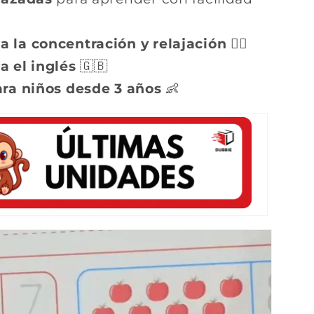
 la concentración y relajación
🧘‍♂️
a el inglés
🇬🇧
ara niños desde 3 años
👶