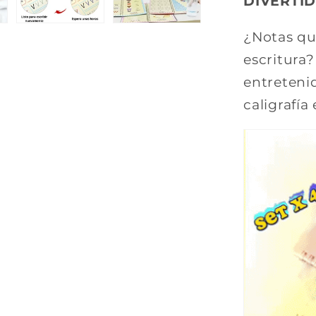
DIVERTID
¿Notas que
escritura
entretenid
caligrafía