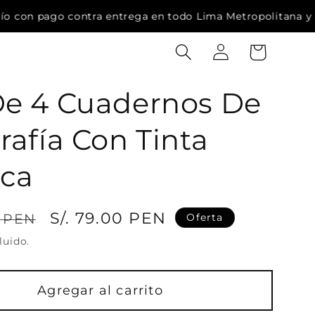
i
a
trega en todo Lima Metropolitana y Callao
🚛 Envío a
a
r
r
r
s
i
e
t
De 4 Cuadernos De
s
o
i
rafía Con Tinta
ó
n
ca
P
S/. 79.00 PEN
0 PEN
Oferta
r
luido.
e
c
Agregar al carrito
i