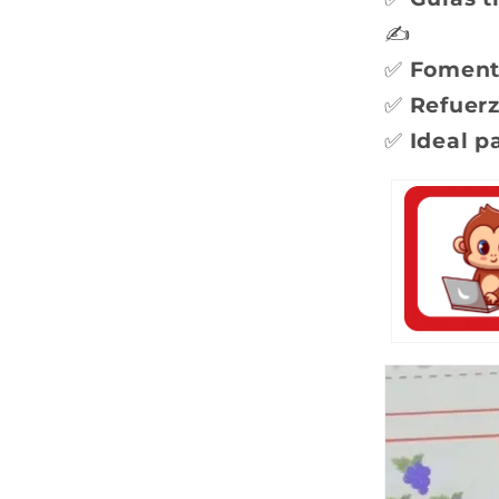
✍️
✅
Fomenta
✅
Refuerz
✅
Ideal p