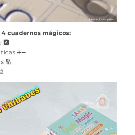
e 4 cuadernos mágicos:
 🅰️
ticas ➕➖
s 🔢
🎨