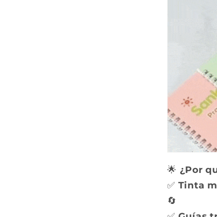
🌟
¿Por qu
✅
Tinta m
🔄
✅
Guías t