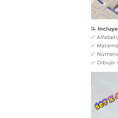
📝
Incluy
✅ Alfabeto
✅ Matemá
✅ Número
✅ Dibujo 