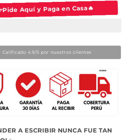
o
👉Pide Aquí y Paga en Casa🔥
d
e
o
f
e
🔥 Producto en tendencia hoy
r
t
a
NDER A ESCRIBIR NUNCA FUE TAN