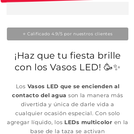
a
u
u
b
n
n
a
a
i
v
v
e
e
t
n
n
u
t
t
🔥 Producto en tendencia hoy
a
a
a
n
n
a
a
l
m
m
¡Haz que tu fiesta brille
o
o
d
d
a
a
con los Vasos LED! 🥳✨
l
l
Los
Vasos LED que se encienden al
contacto del agua
son la manera más
divertida y única de darle vida a
cualquier ocasión especial. Con solo
agregar líquido, los
LEDs multicolor
en la
base de la taza se activan