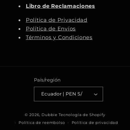
b
a
u
o
Libro de Reclamaciones
o
g
b
k
o
r
e
Política de Privacidad
k
a
Política de Envíos
m
Términos y Condiciones
País/región
Ecuador | PEN S/
F
© 2026,
Dubbie
Tecnología de Shopify
o
Política de reembolso
Política de privacidad
r