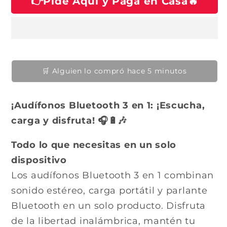
👉Pide Aquí y Paga en Casa🔥
h
u
u
n
n
a
a
a
v
v
b
e
e
n
i
n
t
t
t
a
a
n
n
u
a
a
👀 12 personas lo están viendo ahora
m
m
a
o
o
d
d
l
a
a
¡Audífonos Bluetooth 3 en 1: ¡Escucha,
l
l
carga y disfruta! 🎧🔋🎶
Todo lo que necesitas en un solo
dispositivo
Los audífonos Bluetooth 3 en 1 combinan
sonido estéreo, carga portátil y parlante
Bluetooth en un solo producto. Disfruta
de la libertad inalámbrica, mantén tu