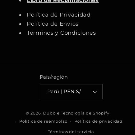
Libro de Reclamaciones
o
g
b
k
o
r
e
Política de Privacidad
k
a
Política de Envíos
m
Términos y Condiciones
País/región
Perú | PEN S/
F
© 2026,
Dubbie
Tecnología de Shopify
o
Política de reembolso
Política de privacidad
r
Términos del servicio