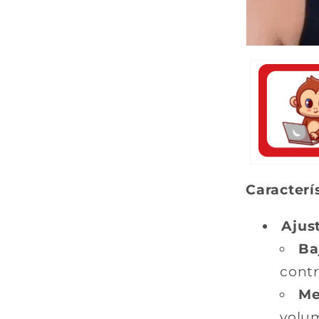
Caracterí
Ajus
Ba
contr
Me
volu