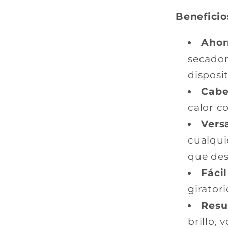
Beneficio
Ahor
secador
disposit
Cabe
calor c
Versa
cualquie
que des
Fácil
girator
Resu
brillo, 