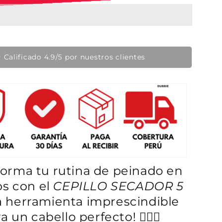
e
o
f
e
 Calificado 4.9/5 por nuestros clientes
r
t
a
forma tu rutina de peinado en
s con el
CEPILLO SECADOR 5
la herramienta imprescindible
a un cabello perfecto! 💁‍♀️✨