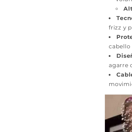
Al
Tecn
frizz y 
Prote
cabello
Dise
agarre 
Cable
movimie