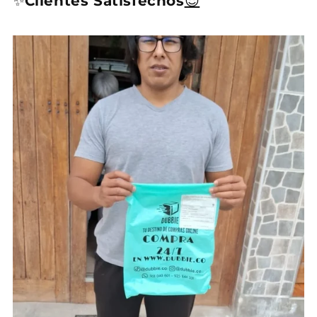
✨
Clientes Satisfechos
😍