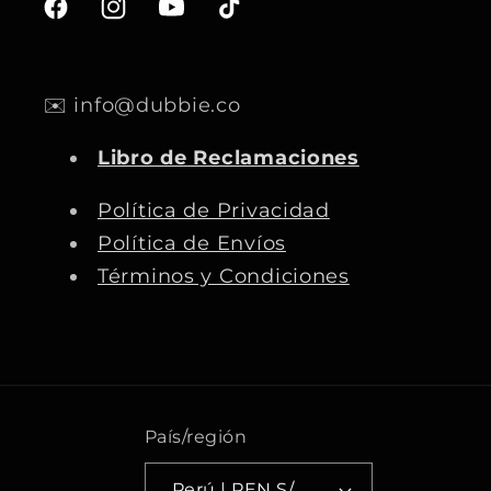
F
I
Y
T
a
n
o
i
c
s
u
k
✉️ info@dubbie.co
e
t
T
T
b
a
u
o
Libro de Reclamaciones
o
g
b
k
o
r
e
Política de Privacidad
k
a
Política de Envíos
m
Términos y Condiciones
País/región
Perú | PEN S/