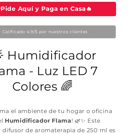
Pide Aquí y Paga en Casa🔥
🔥 Producto en tendencia hoy
 Humidificador
lama - Luz LED 7
Colores 🌈
rma el ambiente de tu hogar o oficina
el
Humidificador Flama
! 🌿✨ Este
 difusor de aromaterapia de 250 ml es