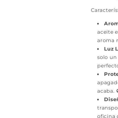
Caracterís
Arom
aceite e
aroma r
Luz 
solo un
perfecto
Prot
apagado
acaba. 
Diseñ
transpor
oficina 