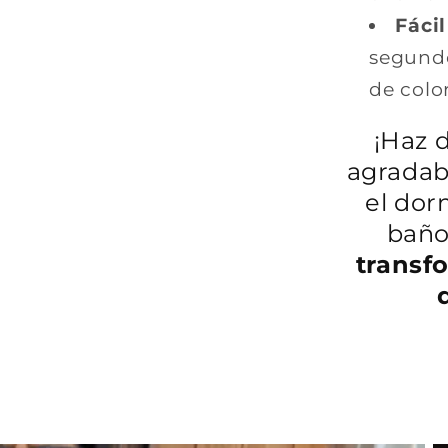
Fácil
segundo
de colo
¡Haz 
agradabl
el dorm
baño
transf