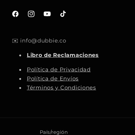
F
I
Y
T
a
n
o
i
c
s
u
k
✉️ info@dubbie.co
e
t
T
T
b
a
u
o
Libro de Reclamaciones
o
g
b
k
o
r
e
Política de Privacidad
k
a
Política de Envíos
m
Términos y Condiciones
País/región