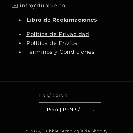
✉️ info@dubbie.co
e
t
T
T
b
a
u
o
Libro de Reclamaciones
o
g
b
k
o
r
e
Política de Privacidad
k
a
Política de Envíos
m
Términos y Condiciones
País/región
Perú | PEN S/
F
© 2026,
Dubbie
Tecnología de Shopify