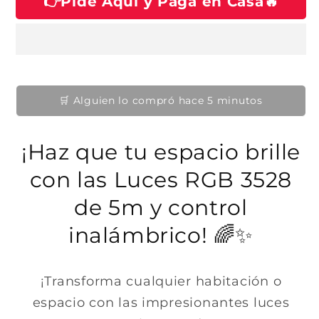
👉Pide Aquí y Paga en Casa🔥
h
e
n
n
a
u
u
n
b
n
a
a
v
i
v
e
e
n
t
n
t
t
u
a
👀 12 personas lo están viendo ahora
a
n
n
a
a
a
m
l
m
o
o
¡Haz que tu espacio brille
d
d
a
a
l
con las Luces RGB 3528
l
de 5m y control
inalámbrico! 🌈✨
¡Transforma cualquier habitación o
espacio con las impresionantes luces