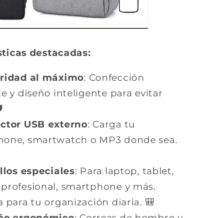
sticas destacadas:
ridad al máximo
: Confección
e y diseño inteligente para evitar
️
ctor USB externo
: Carga tu
hone, smartwatch o MP3 donde sea.
llos especiales
: Para laptop, tablet,
profesional, smartphone y más.
a para tu organización diaria. 🎒
ño ergonómico
: Correas de hombro y