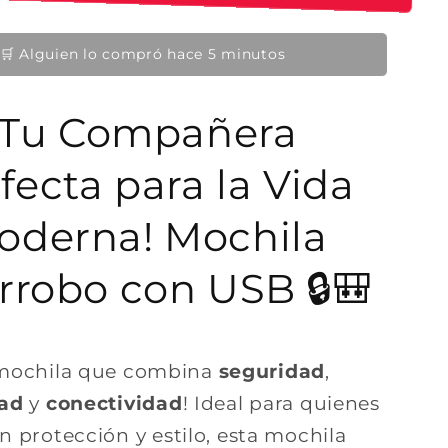
👀 12 personas lo están viendo ahora
¡Tu Compañera
fecta para la Vida
oderna! Mochila
rrobo con USB 🔒🎒
 mochila que combina
seguridad
,
ad
y
conectividad
! Ideal para quienes
 protección y estilo, esta mochila