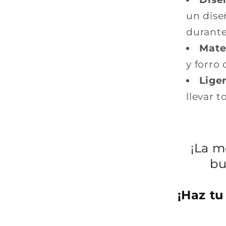
un dise
durante 
Mater
y forro
Liger
llevar t
¡La m
b
¡Haz tu