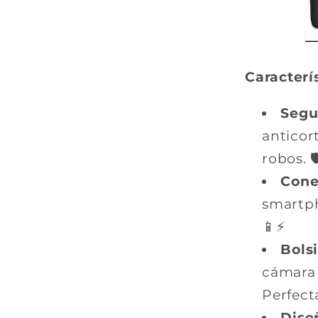
Caracterí
Segu
anticort
robos. 🛡
Cone
smartp
📱⚡
Bolsi
cámara 
Perfect
Dise