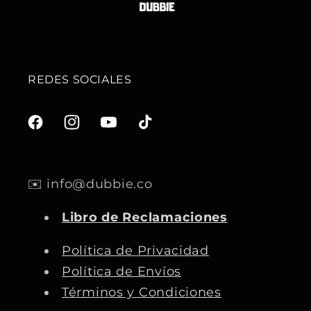
REDES SOCIALES
F
I
Y
T
a
n
o
i
c
s
u
k
✉️ info@dubbie.co
e
t
T
T
b
a
u
o
Libro de Reclamaciones
o
g
b
k
o
r
e
Política de Privacidad
k
a
Política de Envíos
m
Términos y Condiciones