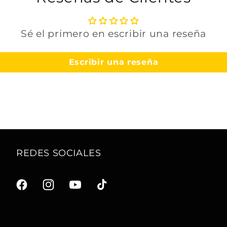
Sé el primero en escribir una reseña
Escribir una reseña
REDES SOCIALES
F
I
Y
T
a
n
o
i
c
s
u
k