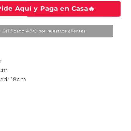
ide Aquí y Paga en Casa🔥
🔥 Producto en tendencia hoy
m
8cm
ad: 18cm