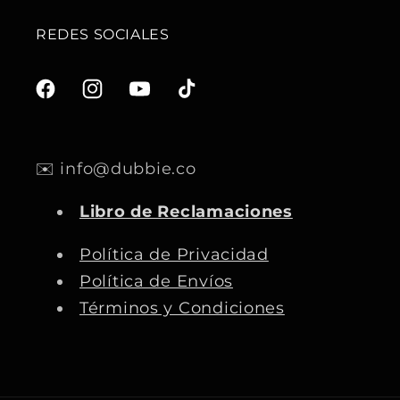
REDES SOCIALES
F
I
Y
T
a
n
o
i
c
s
u
k
✉️ info@dubbie.co
e
t
T
T
b
a
u
o
Libro de Reclamaciones
o
g
b
k
o
r
e
Política de Privacidad
k
a
Política de Envíos
m
Términos y Condiciones