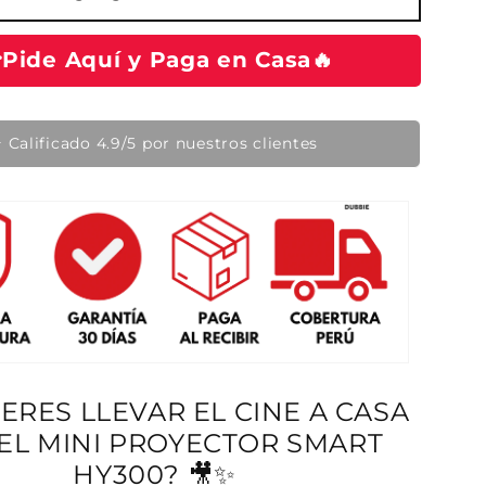
i
o
Pide Aquí y Paga en Casa🔥
d
e
o
🔥 Producto en tendencia hoy
f
e
r
t
a
IERES LLEVAR EL CINE A CASA
EL MINI PROYECTOR SMART
HY300? 🎥✨