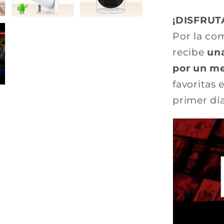
¡DISFRUT
Por la co
recibe
una
por un m
favoritas 
primer día