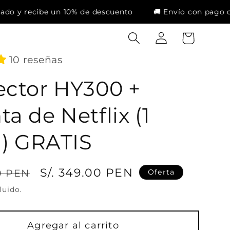
i
a
10% de descuento
🚚 Envío con pago contra entrega en
a
r
r
r
s
i
10 reseñas
e
t
s
o
ector HY300 +
i
ó
a de Netflix (1
n
l) GRATIS
P
S/. 349.00 PEN
00 PEN
Oferta
r
luido.
e
c
Agregar al carrito