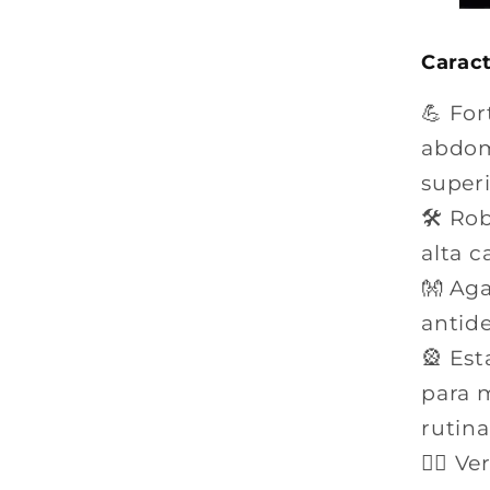
Caract
💪 For
abdomi
superi
🛠️ Ro
alta c
👐 Ag
antid
🎡 Es
para m
rutina
🏋️‍♂️ 