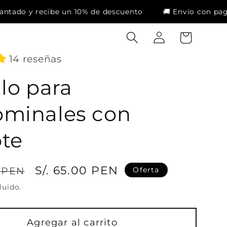
i
a
e un 10% de descuento
🚚 Envío con pago contra entre
a
r
r
r
s
i
14 reseñas
e
t
s
o
lo para
i
ó
minales con
n
te
P
S/. 65.00 PEN
0 PEN
Oferta
r
luido.
e
c
Agregar al carrito