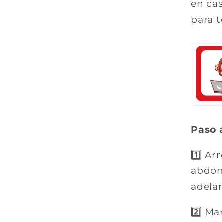
en ca
para t
Paso 
1️⃣ Ar
abdomi
adelan
2️⃣ Ma