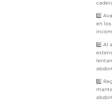
cadera
3️⃣ Av
en los
incóm
4️⃣ Al
extens
lenta
abdom
5️⃣ Re
manten
abdom