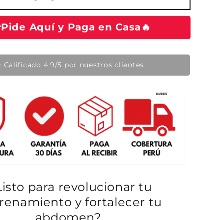
i
o
Pide Aquí y Paga en Casa🔥
d
e
o
🔥 Producto en tendencia hoy
f
e
r
t
a
Listo para revolucionar tu
renamiento y fortalecer tu
abdomen?