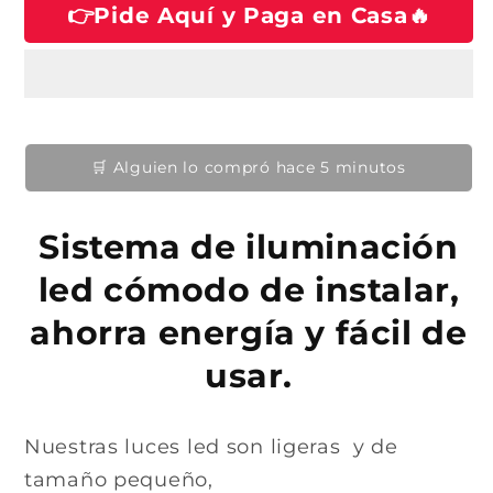
h
👉Pide Aquí y Paga en Casa🔥
u
u
n
n
a
a
a
v
v
b
e
e
i
n
n
t
t
t
a
a
n
n
u
a
a
👀 12 personas lo están viendo ahora
m
m
a
o
o
d
d
l
a
a
Sistema de iluminación
l
l
led cómodo de instalar,
ahorra energía y fácil de
usar.
Nuestras luces led son ligeras y de
tamaño pequeño,