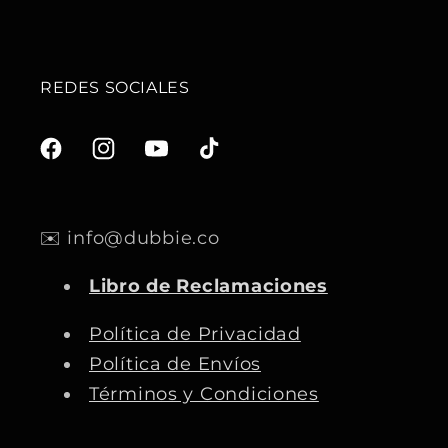
REDES SOCIALES
F
I
Y
T
a
n
o
i
c
s
u
k
✉️ info@dubbie.co
e
t
T
T
b
a
u
o
Libro de Reclamaciones
o
g
b
k
o
r
e
Política de Privacidad
k
a
Política de Envíos
m
Términos y Condiciones