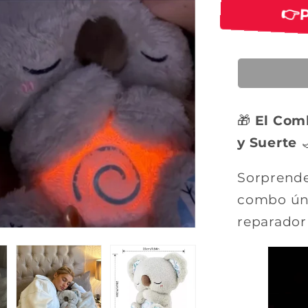
o

h
a
b
i
t
🎁
El Com
u
y Suerte

a
l
Sorprende
combo úni
reparador y