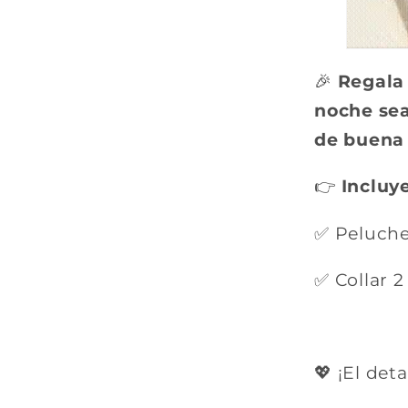
🎉
Regala
noche sea
de buena 
👉
Incluye
✅ Peluche
✅ Collar 2
💖 ¡El det