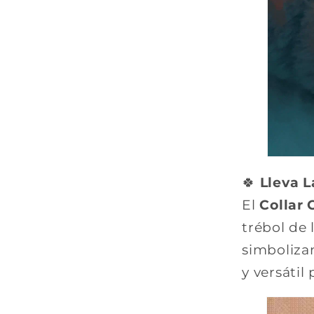
🍀
Lleva L
El
Collar 
trébol de 
simboliza
y versátil