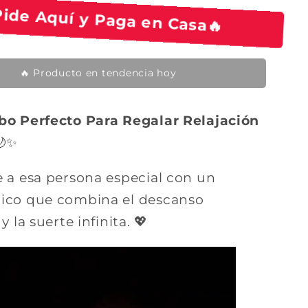
o
Pide Aquí y Paga en Casa🔥
d
e
o
🛒 Alguien lo compró hace 5 minutos
f
e
bo Perfecto Para Regalar Relajación
r
✨
t
a
 a esa persona especial con un
co que combina el descanso
 la suerte infinita. 💖