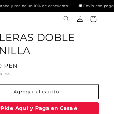
i
a
% de descuento
🚚 Envío con pago contra entrega en t
a
r
r
r
s
i
e
t
LERAS DOBLE
s
o
i
NILLA
ó
n
00 PEN
luido.
Agregar al carrito
Pide Aquí y Paga en Casa🔥