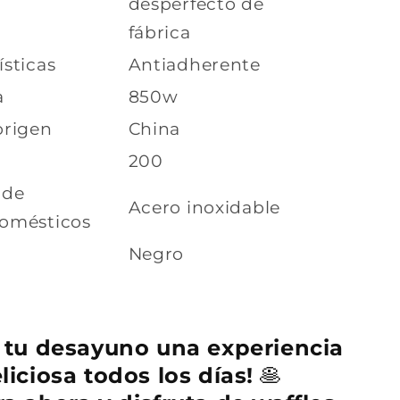
desperfecto de
fábrica
ísticas
Antiadherente
a
850w
origen
China
200
 de
Acero inoxidable
domésticos
Negro
 tu desayuno una experiencia
liciosa todos los días!
🥞