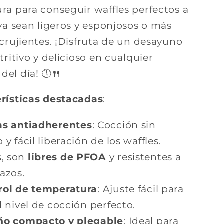
ra para conseguir waffles perfectos a
ya sean ligeros y esponjosos o más
crujientes. ¡Disfruta de un desayuno
tritivo y delicioso en cualquier
el día! 🕔🍴
rísticas destacadas
:
as antiadherentes
: Cocción sin
 y fácil liberación de los waffles.
, son
libres de PFOA
y resistentes a
ñazos.
rol de temperatura
: Ajuste fácil para
l nivel de cocción perfecto.
ño compacto y plegable
: Ideal para