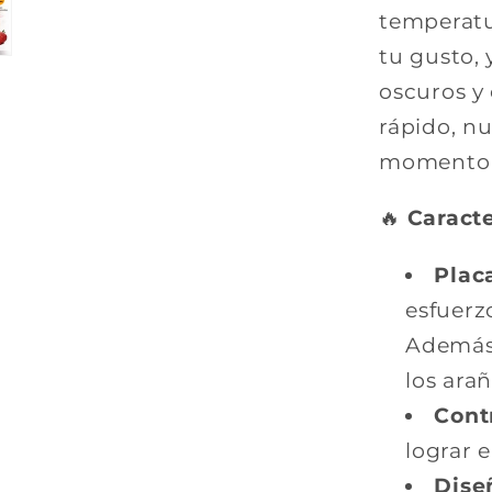
temperatu
tu gusto, 
oscuros y 
rápido, nu
momento d
🔥
Caracte
Plac
esfuerzo
Además
los ara
Cont
lograr e
Dise