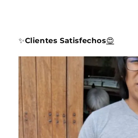
✨
Clientes Satisfechos
😍