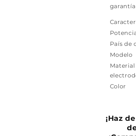
garantía
Caracter
Potenci
País de 
Modelo
Material
electro
Color
¡Haz de
de