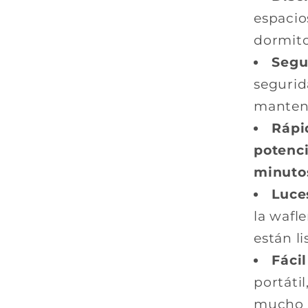
espacio
dormito
Segu
segurid
mantene
Rápi
potenc
minuto
Luce
la wafl
están li
Fáci
portáti
mucho 