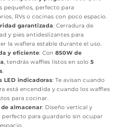
s pequeños, perfecto para
rios, RVs o cocinas con poco espacio.
ridad garantizada
: Cerradura de
ad y pies antideslizantes para
r la waflera estable durante el uso.
da y eficiente
: Con
850W de
ia
, tendrás waffles listos en solo
5
s
.
s LED indicadoras
: Te avisan cuando
era está encendida y cuando los waffles
stos para cocinar.
l de almacenar
: Diseño vertical y
l, perfecto para guardarlo sin ocupar
espacio.