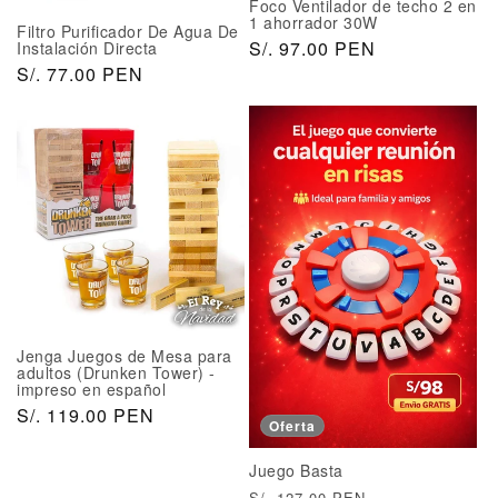
Foco Ventilador de techo 2 en
l
a
1 ahorrador 30W
Filtro Purificador De Agua De
P
S/. 97.00 PEN
Instalación Directa
r
P
S/. 77.00 PEN
e
r
c
e
i
c
o
i
h
o
a
h
b
a
i
b
t
i
u
t
a
u
Jenga Juegos de Mesa para
l
a
adultos (Drunken Tower) -
impreso en español
l
P
S/. 119.00 PEN
Oferta
r
e
Juego Basta
c
P
P
S/. 127.00 PEN