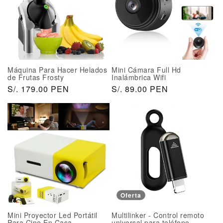
a
a
e
b
b
o
i
i
f
t
t
e
u
u
r
a
a
t
Máquina Para Hacer Helados
Mini Cámara Full Hd
l
l
a
de Frutas Frosty
Inalámbrica Wifi
P
S/. 179.00 PEN
P
S/. 89.00 PEN
r
r
e
e
c
c
i
i
o
o
h
h
a
a
b
b
i
i
Oferta
t
t
u
u
Mini Proyector Led Portátil
Multilinker - Control remoto
a
a
Para Cine En Casa
universal para teléfono