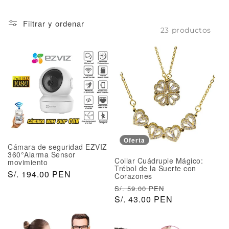
n
:
Filtrar y ordenar
23 productos
Oferta
Cámara de seguridad EZVIZ
360°Alarma Sensor
Collar Cuádruple Mágico:
movimiento
Trébol de la Suerte con
P
S/. 194.00 PEN
Corazones
r
P
P
S/. 59.00 PEN
e
r
S/. 43.00 PEN
r
c
e
e
i
c
c