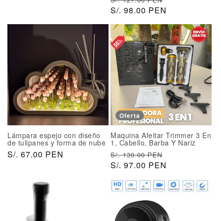
i
r
S/. 98.00 PEN
r
o
e
e
h
c
c
a
i
i
b
o
o
i
h
d
t
a
e
u
b
o
a
i
f
l
t
e
Oferta
u
r
a
t
Lámpara espejo con diseño
Maquina Afeitar Trimmer 3 En
l
a
de tulipanes y forma de nube
1, Cabello, Barba Y Nariz
P
S/. 67.00 PEN
P
P
S/. 130.00 PEN
r
r
S/. 97.00 PEN
r
e
e
e
c
c
c
i
i
i
o
o
o
h
h
d