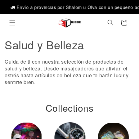
directa
C
 Envío a provincias por Shalom u Olva con un pequeño adelanto
mente al
contenid
a
o
r
ri
t
o
C
Salud y Belleza
o
Cuida de ti con nuestra selección de productos de
l
salud y belleza. Desde masajeadores que alivian el
estrés hasta artículos de belleza que te harán lucir y
e
sentirte bien.
c
c
Collections
i
ó