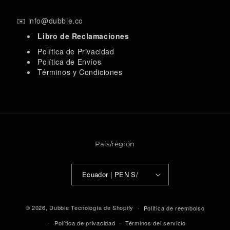
c
s
u
k
e
t
T
T
✉️ info@dubbie.co
b
a
u
o
Libro de Reclamaciones
o
g
b
k
o
r
e
Política de Privacidad
k
a
Política de Envíos
m
Términos y Condiciones
País/región
Ecuador | PEN S/
F
o
© 2026,
Dubbie
Tecnología de Shopify
Política de reembolso
r
Política de privacidad
Términos del servicio
m