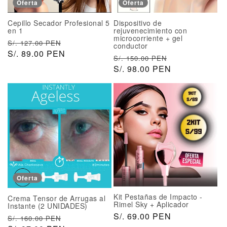
Oferta
Oferta
u
r
l
a
a
t
Cepillo Secador Profesional 5
Dispositivo de
l
a
en 1
rejuvenecimiento con
microcorriente + gel
P
P
S/. 127.00 PEN
conductor
r
S/. 89.00 PEN
r
P
P
S/. 150.00 PEN
e
e
r
S/. 98.00 PEN
r
c
c
e
e
i
i
c
c
o
o
i
i
h
d
o
o
a
e
h
d
b
o
a
e
i
f
b
o
t
e
i
f
u
r
t
e
a
t
Oferta
u
r
l
a
a
t
Kit Pestañas de Impacto -
Crema Tensor de Arrugas al
l
a
Rimel Sky + Aplicador
Instante (2 UNIDADES)
P
S/. 69.00 PEN
P
P
S/. 160.00 PEN