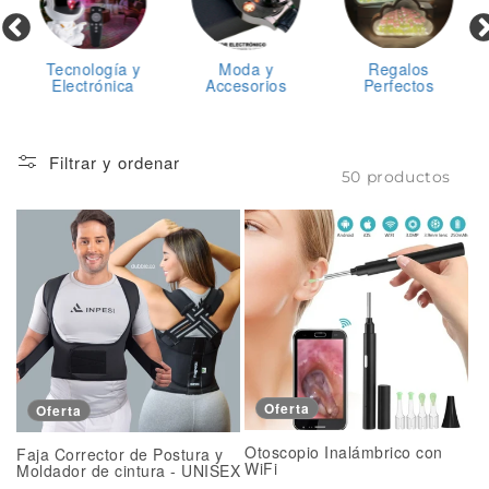
n
:
Tecnología y
Moda y
Regalos
Electrónica
Accesorios
Perfectos
Filtrar y ordenar
50 productos
Oferta
Oferta
Otoscopio Inalámbrico con
Faja Corrector de Postura y
WiFi
Moldador de cintura - UNISEX